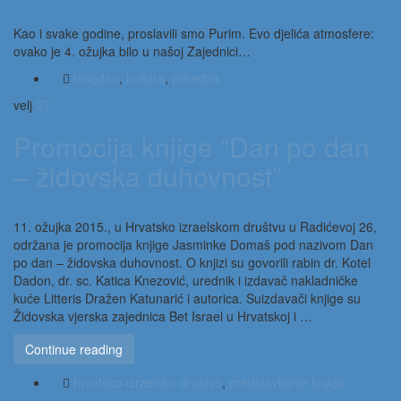
Kao i svake godine, proslavili smo Purim. Evo djelića atmosfere:
ovako je 4. ožujka bilo u našoj Zajednici…
blagdan
,
kultura
,
priredba
velj
27
Promocija knjige “Dan po dan
– židovska duhovnost”
11. ožujka 2015., u Hrvatsko izraelskom društvu u Radićevoj 26,
održana je promocija knjige Jasminke Domaš pod nazivom Dan
po dan – židovska duhovnost. O knjizi su govorili rabin dr. Kotel
Dadon, dr. sc. Katica Knezović, urednik i izdavač nakladničke
kuće Litteris Dražen Katunarić i autorica. Suizdavači knjige su
Židovska vjerska zajednica Bet Israel u Hrvatskoj i …
Continue reading
hrvatsko-izraelsko društvo
,
predstavljanje knjiga