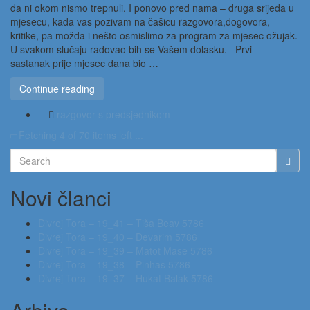
da ni okom nismo trepnuli. I ponovo pred nama – druga srijeda u
mjesecu, kada vas pozivam na čašicu razgovora,dogovora,
kritike, pa možda i nešto osmislimo za program za mjesec ožujak.
U svakom slučaju radovao bih se Vašem dolasku. Prvi
sastanak prije mjesec dana bio …
Continue reading
razgovor s predsjednikom
Fetching 4 of 70 items left ...
Search
for:
Novi članci
Divrej Tora – 19_41 – Tiša Beav 5786
Divrej Tora – 19_40 – Devarim 5786
Divrej Tora – 19_39 – Matot Mase 5786
Divrej Tora – 19_38 – Pinhas 5786
Divrej Tora – 19_37 – Hukat Balak 5786