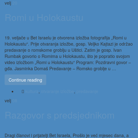
velj
20
Romi u Holokaustu
19. veljače u Bet Israelu je otvorena izložba fotografija „Romi u
Holokaustu“. Prije otvaranja izložbe, gosp. Veljko Kajtazi je održao
predavanje o romskome groblju u Uštici. Zatim je gosp. Ivan
Rumbak govorio o Romima u Holokaustu, što je popratio svojom
video izložbom „Romi u Holokaustu“ Program: Pozdravni govor –
gđa. Jasminka Domaš Predavanje – Romsko groblje u …
Continue reading
kultura
,
otvaranje izložbe
,
predavanje
velj
08
Razgovor s predsjednikom
Dragi članovi i prijatelji Bet Israela, Prošlo je već mjesec dana, a