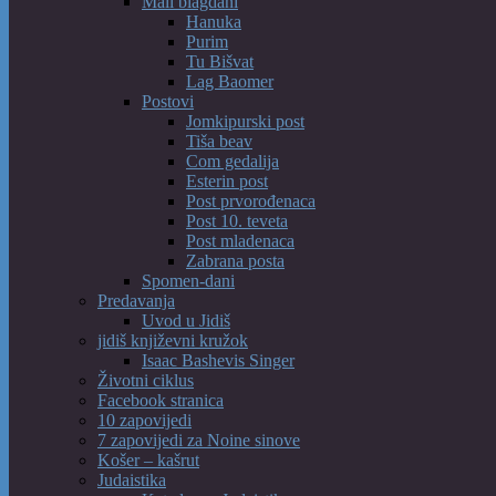
Mali blagdani
Hanuka
Purim
Tu Bišvat
Lag Baomer
Postovi
Jomkipurski post
Tiša beav
Com gedalija
Esterin post
Post prvorođenaca
Post 10. teveta
Post mladenaca
Zabrana posta
Spomen-dani
Predavanja
Uvod u Jidiš
jidiš književni kružok
Isaac Bashevis Singer
Životni ciklus
Facebook stranica
10 zapovijedi
7 zapovijedi za Noine sinove
Košer – kašrut
Judaistika