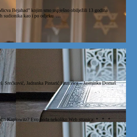
ar Micva Bejahad” kojim smo uspješno obilježili 13 godina
vnih sudionika kao i po odjeku …
rećković, Jadranka Pintarić i autorica – Jasminka Domaš
John Kaplowitz? Evo onda nekoliko Web stranica: * * *