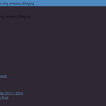
Židovska vjerska zajednica "Bet Israel" u Zagrebu (הקהילה היהודית בית ישראל בקרואטיה)
agreb
šta 2013 / 2014
o Kon