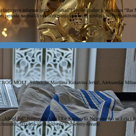
ojavljuju prve informacije za “Bejahad”! Prošle godine je realiziran “B
om periodu nadmašili sva očekivanja i po broju gostiju i po broju akti
BOG MOLI Sudjeluju: Marijana Rukavina Jerkić, Aleksandar Mihael S
lfred Pal“ Nastupaju: Lela i Joe Kaplowitz Ne znate tko su Lela i 
/mixer.hr/jazz/lela-joe-kaplowitz-with-every-breath/