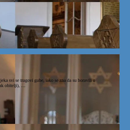
eka svi se tragovi gube, iako se zna da su boravili u
k obitelji), …