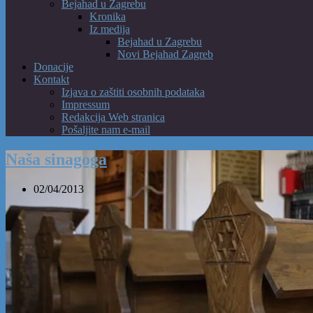
Bejahad u Zagrebu
Kronika
Iz medija
Bejahad u Zagrebu
Novi Bejahad Zagreb
Donacije
Kontakt
Izjava o zaštiti osobnih podataka
Impressum
Redakcija Web stranica
Pošaljite nam e-mail
Naša sinagoga
02/04/2013