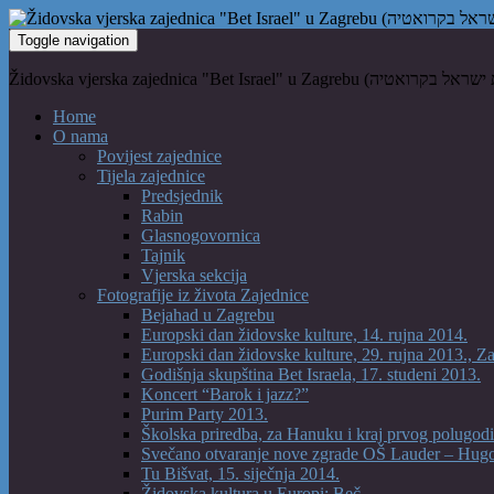
Toggle navigation
Home
O nama
Povijest zajednice
Tijela zajednice
Predsjednik
Rabin
Glasnogovornica
Tajnik
Vjerska sekcija
Fotografije iz života Zajednice
Bejahad u Zagrebu
Europski dan židovske kulture, 14. rujna 2014.
Europski dan židovske kulture, 29. rujna 2013., Z
Godišnja skupština Bet Israela, 17. studeni 2013.
Koncert “Barok i jazz?”
Purim Party 2013.
Školska priredba, za Hanuku i kraj prvog polugodi
Svečano otvaranje nove zgrade OŠ Lauder – Hug
Tu Bišvat, 15. siječnja 2014.
Židovska kultura u Europi: Beč