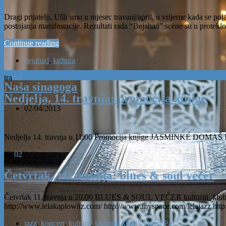
Dragi prijatelji, Ušli smo u mjesec travanj/april, u vrijeme kada se p
postojanja manifestacije. Rezultati rada “Bejahad” scene su u protekl
Continue reading
bejahad
,
kultura
tra
02
Naša sinagoga
Nedjelja, 14. travnja: promocija knjige
02/04/2013
Nedjelja 14. travnja u 11.00 Promocija knjige JASMINKE DOMAŠ I 
tra
02
Četvrtak, 11. travnja: blues & soul večer
Četvrtak 11. travnja u 20.00 BLUES & SOUL VEČER kulturni klub „A
http://www.lelakaplowitz.com/ http://www.myspace.com/lelajazz http:/
jazz
,
koncert
,
kultura
,
kulturni klub "Alfred Pal"