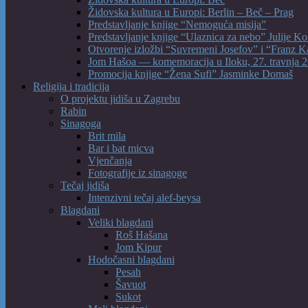
Židovska kultura u Europi: Berlin – Beč – Prag
Predstavljanje knjige “Nemoguća misija”
Predstavljanje knjige “Ulaznica za nebo” Julije Ko
Otvorenje izložbi “Suvremeni Josefov” i “Franz K
Jom Hašoa — komemoracija u Iloku, 27. travnja 2
Promocija knjige “Žena Sufi” Jasminke Domaš
Religija i tradicija
O projektu jidiša u Zagrebu
Rabin
Sinagoga
Brit mila
Bar i bat micva
Vjenčanja
Fotografije iz sinagoge
Tečaj jidiša
Intenzivni tečaj alef-beysa
Blagdani
Veliki blagdani
Roš Hašana
Jom Kipur
Hodočasni blagdani
Pesah
Šavuot
Sukot