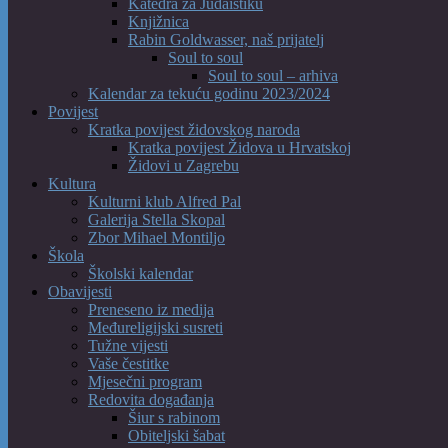
Katedra za Judaistiku
Knjižnica
Rabin Goldwasser, naš prijatelj
Soul to soul
Soul to soul – arhiva
Kalendar za tekuću godinu 2023/2024
Povijest
Kratka povijest židovskog naroda
Kratka povijest Židova u Hrvatskoj
Židovi u Zagrebu
Kultura
Kulturni klub Alfred Pal
Galerija Stella Skopal
Zbor Mihael Montiljo
Škola
Školski kalendar
Obavijesti
Preneseno iz medija
Međureligijski susreti
Tužne vijesti
Vaše čestitke
Mjesečni program
Redovita događanja
Šiur s rabinom
Obiteljski šabat