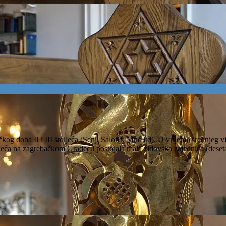
og doba II i III stoljeća (Senj, Salona, Muć itd). U vrijeme srednjeg vij
jeća na zagrebačkom Gradecu postojala mala židovska zajednica (deseta